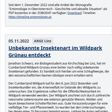
Seit dem 1. Dezember 2022 sind alle Artikel der Monografie
"Entomologie in Oberösterreich - Geschichte und aktuelle Situation" als
PDF kostenlos in der ZOBODAT verfügbar:
Download
. Timeline:
https://timeline.entomologie.at
.
05.11.2022
ARGE Linz
Unbekannte Insektenart im Wildpark
Grünau entdeckt
Jonathan Schwarz, ein Biologiestudent aus Kirchschlag bei Linz, hat im
Cumberland Wildpark Grünau eine bisher noch völlig unbekannte
Insektenart gefunden. Es handelt sich hierbei um eine Schlupfwespe, die
den wissenschaftlichen Namen
Idiolispa vivarii
erhalten wird.
Der Cumberland Wildpark lud für den 8. Juni 2022 Botaniker und
Insektenkundler ein, die Artenvielfalt im Gelände des Wildparks zu
untersuchen. Die Ergebnisse sollen für die Öffentlichkeitsarbeit im
Wildpark verwendet werden. Der Wildpark zeichnet sich durch zahlreiche
naturnahe Lebensräume wie extensiv genutzte Wiesen, Wälder und
kaum bewachsene Schotterflächen aus. Gute Voraussetzungen für eine
vielfältige Tier- und Pflanzenwelt. So wurden bei den Untersuchungen,
bei denen etwa 20 Personen beteiligt waren, zahlreiche Arten gefunden.