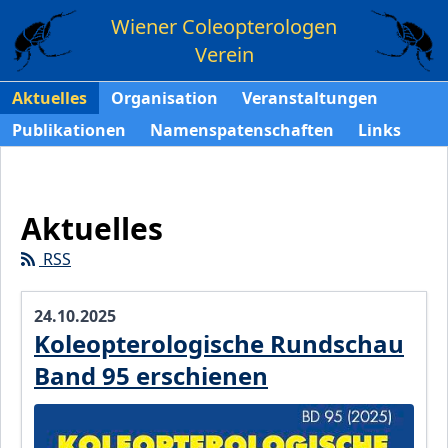
Wiener Coleopterologen
Verein
Aktuelles
Organisation
Veranstaltungen
Publikationen
Namenspatenschaften
Links
Aktuelles
RSS
24.10.2025
Koleopterologische Rundschau
Band 95 erschienen