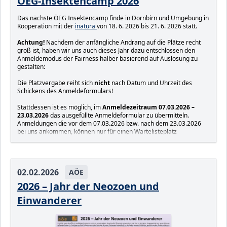
ÖEG-Insektencamp 2026
Das nächste ÖEG Insektencamp finde in Dornbirn und Umgebung in
Kooperation mit der
inatura
von 18. 6. 2026 bis 21. 6. 2026 statt.
Achtung!
Nachdem der anfängliche Andrang auf die Plätze recht
groß ist, haben wir uns auch dieses Jahr dazu entschlossen den
Anmeldemodus der Fairness halber basierend auf Auslosung zu
gestalten:
Die Platzvergabe reiht sich
nicht
nach Datum und Uhrzeit des
Schickens des Anmeldeformulars!
Stattdessen ist es möglich, im
Anmeldezeitraum 07.03.2026 –
23.03.2026
das ausgefüllte Anmeldeformular zu übermitteln.
Anmeldungen die vor dem 07.03.2026 bzw. nach dem 23.03.2026
bei uns ankommen, können nur für einen Wartelisteplatz
berücksichtigt werden.
Kontakt und Organisation:
Betty Glatzhofer
&
Samuel Messner
: insektencamp@gmail.com
02.02.2026
AÖE
Nähere Informationen zum Insektencamp
2026 – Jahr der Neozoen und
Einwanderer