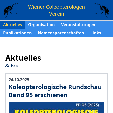
Wiener Coleopterologen
Verein
Aktuelles
Organisation
Veranstaltungen
Publikationen
Namenspatenschaften
Links
Aktuelles
RSS
24.10.2025
Koleopterologische Rundschau
Band 95 erschienen