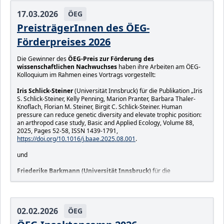
17.03.2026
ÖEG
Stefan Kirchweger
PreisträgerInnen des ÖEG-
Weitere Fotos hier: <
Fotos
>
Förderpreises 2026
Die Gewinner des
ÖEG-Preis zur Förderung des
wissenschaftlichen Nachwuchses
haben ihre Arbeiten am ÖEG-
Kolloquium im Rahmen eines Vortrags vorgestellt:
Iris Schlick-Steiner
(Universität Innsbruck) für die Publikation „Iris
S. Schlick-Steiner, Kelly Penning, Marion Pranter, Barbara Thaler-
Knoflach, Florian M. Steiner, Birgit C. Schlick-Steiner. Human
pressure can reduce genetic diversity and elevate trophic position:
an arthropod case study, Basic and Applied Ecology, Volume 88,
2025, Pages 52-58, ISSN 1439-1791,
https://doi.org/10.1016/j.baae.2025.08.001
.
und
Friederike Barkmann (Universität Innsbruck)
für die
Masterarbeit „Image-based butterfly species identification with
convolutional neural networks".
Wir gratulieren den Preisträgern zu Ihren herausragenden Arbeiten
02.02.2026
ÖEG
und bedanken und herzlichst bei der Jury!