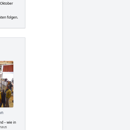
nsport einer
 Oktober
Gärten leben
ckenblumen-
e.
ten folgen.
f und hat –
uralist-
die
estellt:
-r-o-t-
n, die mit
m nahen
 möchten Per
ndliche
 an die
nn
d – wie in
shaus