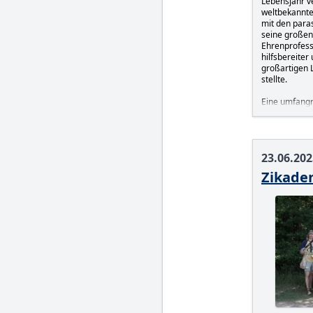
Lebensjahr ve
weltbekannte
mit den paras
seine großen 
Ehrenprofesso
hilfsbereiter
großartigen 
stellte.
Eine umfang
Arbeiten und 
persönlichen 
23.06.202
Zikade