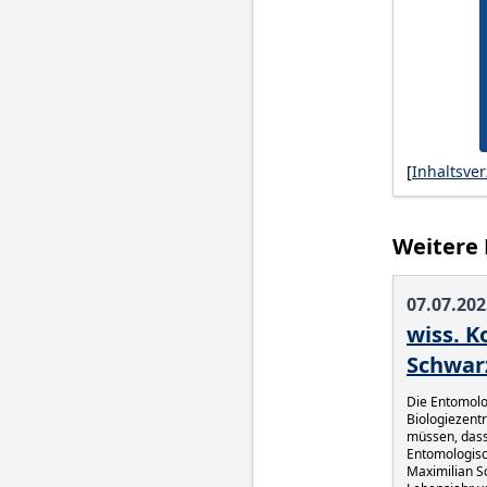
[
Inhaltsver
Weitere
07.07.202
wiss. K
Schwar
Die Entomolo
Biologiezent
müssen, dass 
Entomologisc
Maximilian Sc