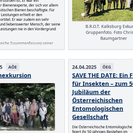
rstorben ist. Er war ein
r Bienenexperte, der sich vor allem
itischen Bienen beschäftigte. Für
Leistungen erhielt er den
rtitel. Er war zudem ein sehr
 und liebenswerter Mensch, der seine
B.R.O.T. Kalksburg Exku
Leistungen nie in den Vordergrund
Gruppenfoto. Foto Chri
Baumgartner
reiche Zusammenfassung seiner
seines Lebens findet sich auf seiner
Am 5. Juli lud unser Mitglied Per Ho
Seite in der
ZOBODAT
.
eine kleine Gruppe der AÖE auf das –
Besucher normalerweise abgesperrt
seiner Wohngemeinschaft
ein. Per e
5
24.04.2025
AÖE
ÖEG
freundlicherweise die Geschichte de
Kalksburg, einschließlich des berüh
nexkursion
SAVE THE DATE: Ein 
Gemäldes „Mon Pérou“ in der sogen
Silberkammer, das ein Szene der „gl
für Insekten – zum 5
Wildnis“ in Peru darstellen soll. Zum
Jubiläum der
Wohnprojektes gehören neben den 
blütenreichen Gärten auch zehn Hek
Österreichischen
Wildnis-Charakter und Wiese; das all
wir nach Herzenslust nach den ento
Entomologischen
Pokémons (den Insekten) absuchen.
Hirschkäfer, Alpen- und Moschusbock
Gesellschaft
Besonderheit, von Per –
Agrilus aurico
seltener Prachtkäfer auf Ulme, gefu
Die Österreichische Entomologische 
Schafweide konnten wir ein Pärchen
feiert ihr 50 jähriges Bestehen im