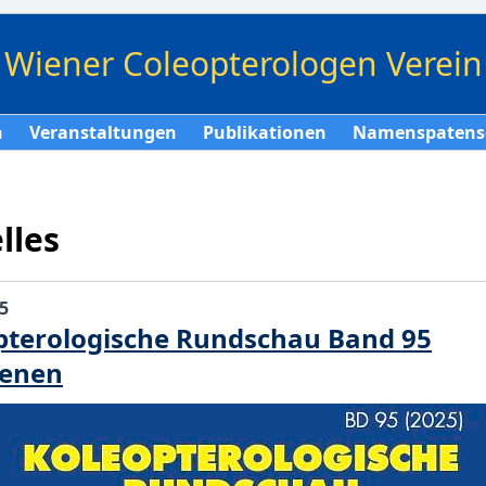
Wiener Coleopterologen Verein
n
Veranstaltungen
Publikationen
Namenspatens
lles
5
pterologische Rundschau Band 95
ienen