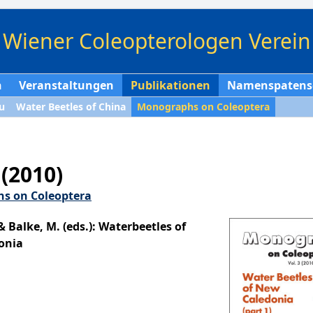
Wiener Coleopterologen Verein
n
Veranstaltungen
Publikationen
Namenspatens
u
Water Beetles of China
Monographs on Coleoptera
 (2010)
s on Coleoptera
& Balke, M. (eds.): Waterbeetles of
onia